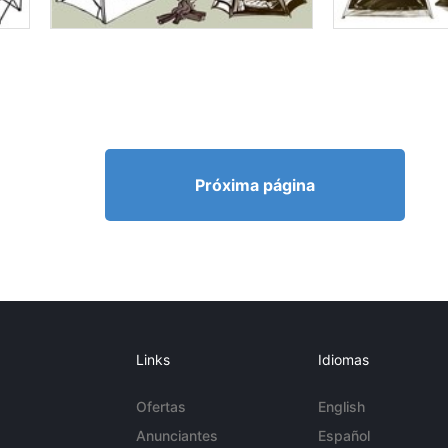
Próxima página
Links
Idiomas
Ofertas
English
Anunciantes
Español