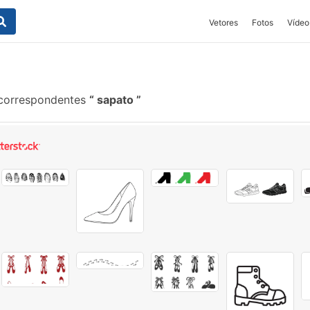
Vetores
Fotos
Vídeo
 correspondentes
sapato