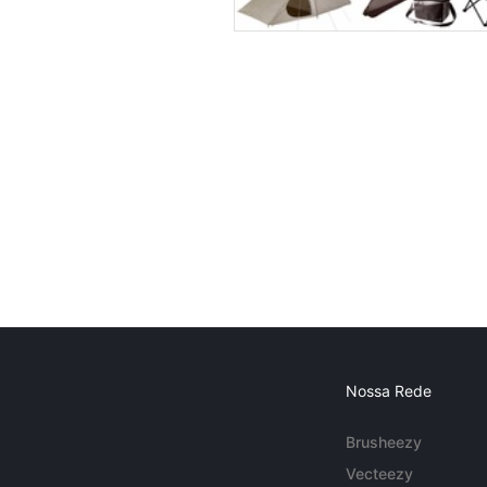
Nossa Rede
Brusheezy
Vecteezy