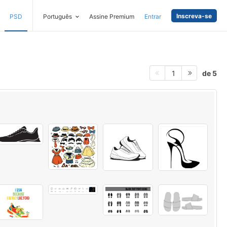
Inscreva-se
PSD
Português
Assine Premium
Entrar
de 5
1