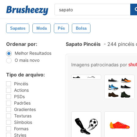
Sapatos
Moda
Pés
Bolsa
Ordenar por:
Sapato Pincéis
-
244 pincéis
Melhor Resultados
O mais novo
Imagens patrocinadas por
Tipo de arquivo:
Pincéis
Actions
PSDs
Padrões
Gradientes
Texturas
Símbolos
Formas
Styles