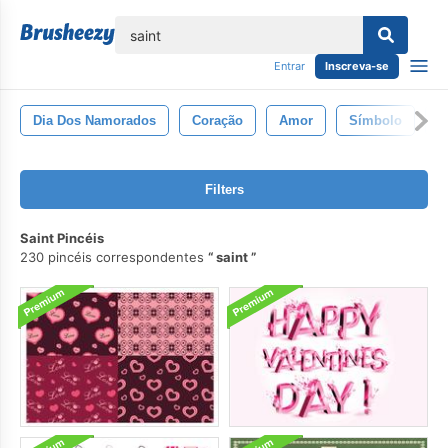
echar
Entrar
Inscreva-se
Dia Dos Namorados
Coração
Amor
Símbolo
F
Filters
Saint Pincéis
230 pincéis correspondentes
saint