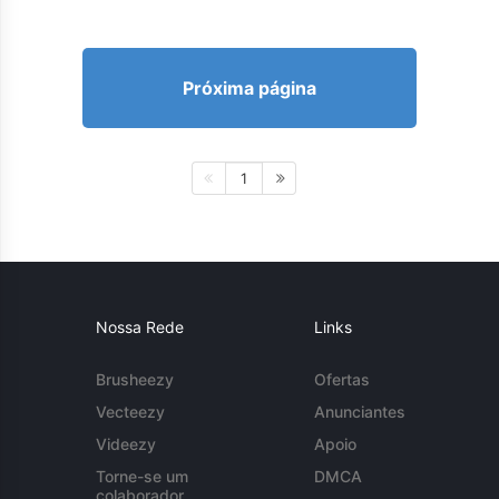
Próxima página
1
Nossa Rede
Links
Brusheezy
Ofertas
Vecteezy
Anunciantes
Videezy
Apoio
Torne-se um
DMCA
colaborador