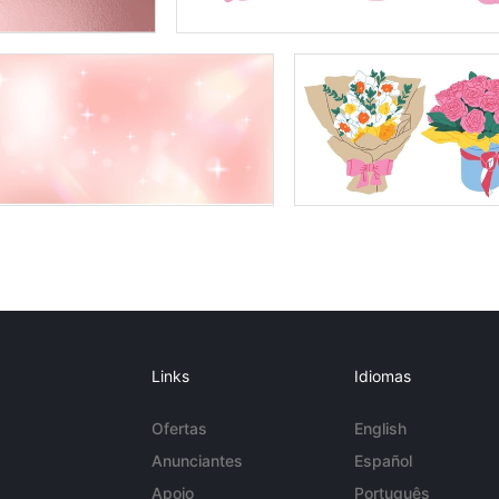
Links
Idiomas
Ofertas
English
Anunciantes
Español
Apoio
Português