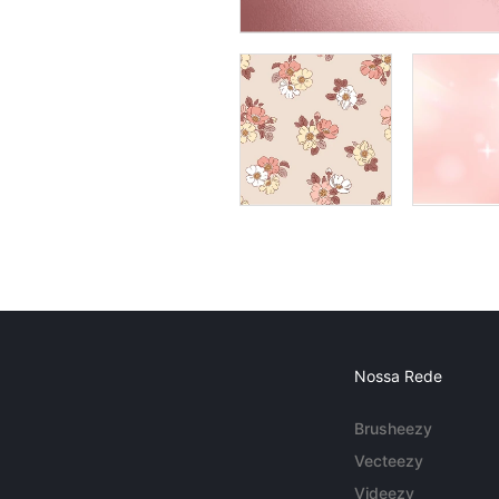
Nossa Rede
Brusheezy
Vecteezy
Videezy