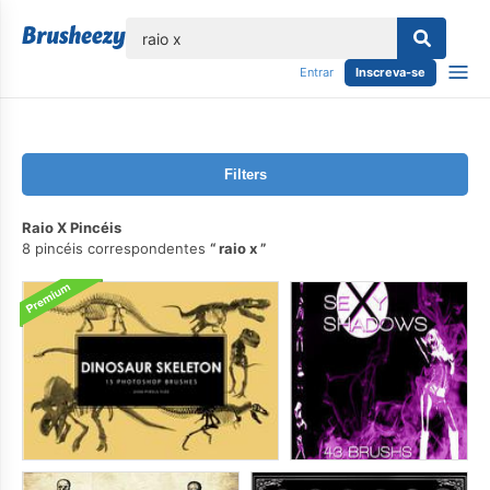
echar
Entrar
Inscreva-se
Filters
Raio X Pincéis
8 pincéis correspondentes
raio x