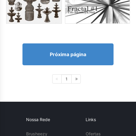
Próxima página
1
Nossa Rede
Links
Brusheezy
Ofertas