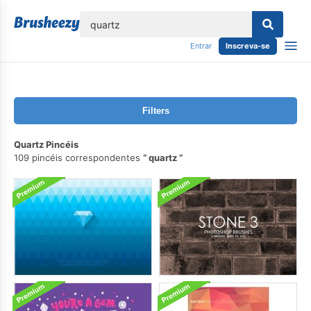
echar
Entrar
Inscreva-se
Filters
Quartz Pincéis
109 pincéis correspondentes
quartz