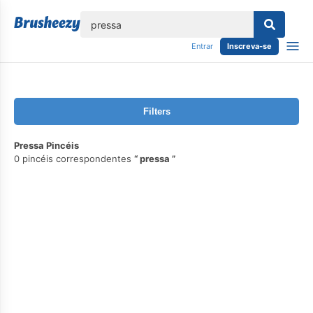
echar
Entrar
Inscreva-se
Filters
Pressa Pincéis
0 pincéis correspondentes
pressa