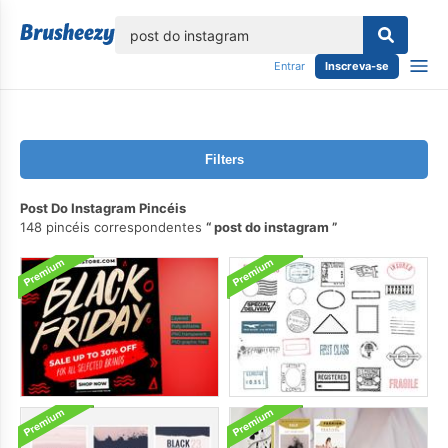
echar
Entrar
Inscreva-se
Filters
Post Do Instagram Pincéis
148 pincéis correspondentes
post do instagram