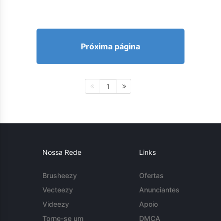
Próxima página
1
Nossa Rede
Links
Brusheezy
Ofertas
Vecteezy
Anunciantes
Videezy
Apoio
Torne-se um
DMCA