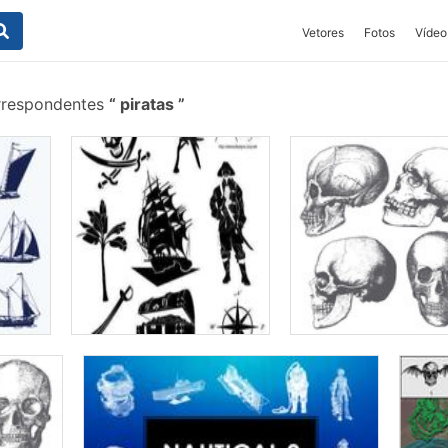
Vetores
Fotos
Vídeo
rrespondentes
piratas