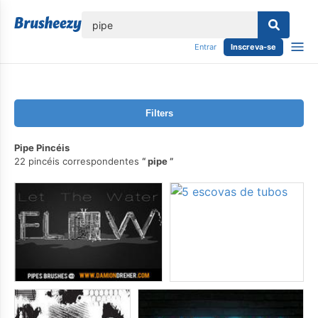
echar
Entrar
Inscreva-se
Filters
Pipe Pincéis
22 pincéis correspondentes
pipe