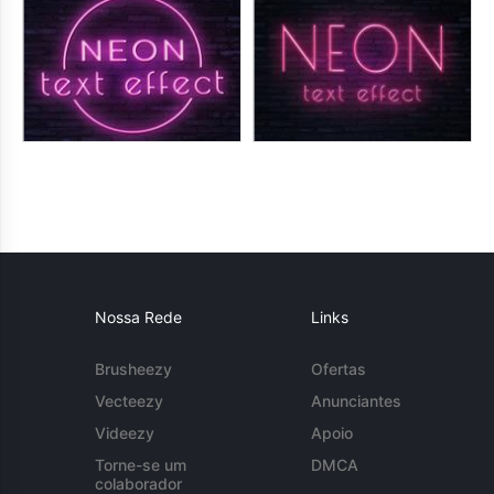
Nossa Rede
Links
Brusheezy
Ofertas
Vecteezy
Anunciantes
Videezy
Apoio
Torne-se um
DMCA
colaborador