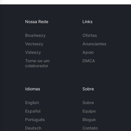
Nossa Rede
Links
Brusheezy
Ofertas
Vecteezy
Anunciantes
Videezy
Apoio
Torne-se um
DMCA
colaborador
Idiomas
Sobre
English
Sobre
Español
Equipe
Português
Blogue
Deutsch
Contato