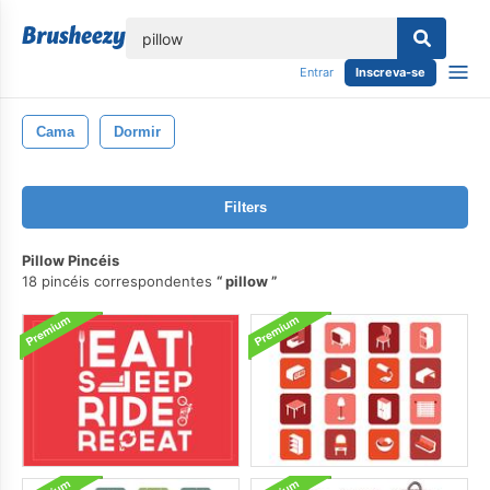
echar
Entrar
Inscreva-se
Cama
Dormir
Filters
Pillow Pincéis
18 pincéis correspondentes
pillow