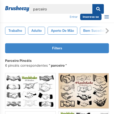
echar
Entrar
Inscreva-se
Trabalho
Adulto
Aperto De Mão
Bem Sucedido
Filters
Parceiro Pincéis
6 pincéis correspondentes
parceiro