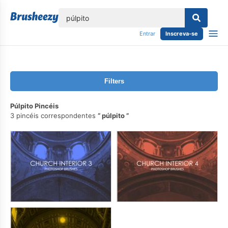
echar
Entrar
Inscreva-se
Filters
Púlpito Pincéis
3 pincéis correspondentes
púlpito