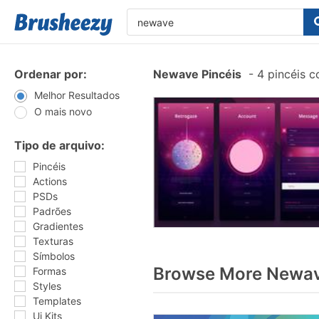
Ordenar por:
Newave Pincéis
-
4 pincéis 
Melhor Resultados
O mais novo
Tipo de arquivo:
Pincéis
Actions
PSDs
Padrões
Gradientes
Texturas
Símbolos
Browse More Newav
Formas
Styles
Templates
Ui Kits