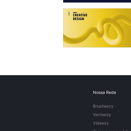
Nossa Rede
Brusheezy
Vecteezy
Videezy