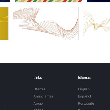
Links
Idiomas
Ofertas
English
Anunciantes
Español
Apoio
Português