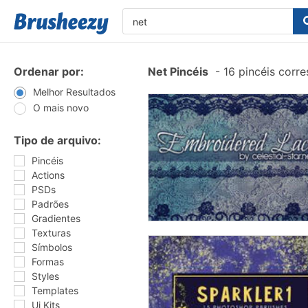
Ordenar por:
Net Pincéis
-
16 pincéis corr
Melhor Resultados
O mais novo
Tipo de arquivo:
Pincéis
Actions
PSDs
Padrões
Gradientes
Texturas
Símbolos
Formas
Styles
Templates
Ui Kits