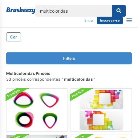
echar
Entrar
Inscreva-se
Cor
Filters
Multicoloridas Pincéis
33 pincéis correspondentes
multicoloridas