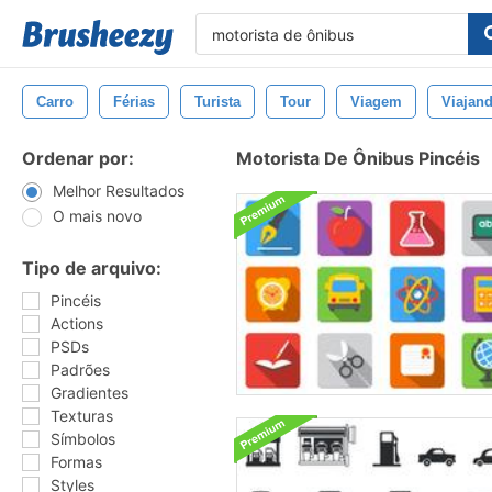
Carro
Férias
Turista
Tour
Viagem
Viajan
Ordenar por:
Motorista De Ônibus Pincéis
Melhor Resultados
O mais novo
Tipo de arquivo:
Pincéis
Actions
PSDs
Padrões
Gradientes
Texturas
Símbolos
Formas
Styles