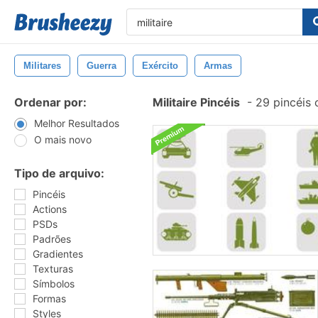
Militares
Guerra
Exército
Armas
Ordenar por:
Militaire Pincéis
-
29 pincéis
Melhor Resultados
O mais novo
Tipo de arquivo:
Pincéis
Actions
PSDs
Padrões
Gradientes
Texturas
Símbolos
Formas
Styles