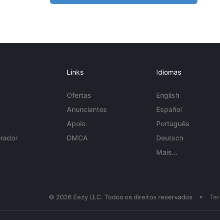
Links
Idiomas
Ofertas
English
Anunciantes
Español
Apoio
Português
rador
DMCA
Deutsch
Mais...
•
© 2026 Eezy LLC. Todos os direitos reservados
Te