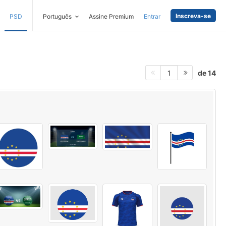
Inscreva-se
PSD
Português
Assine Premium
Entrar
de 14
1