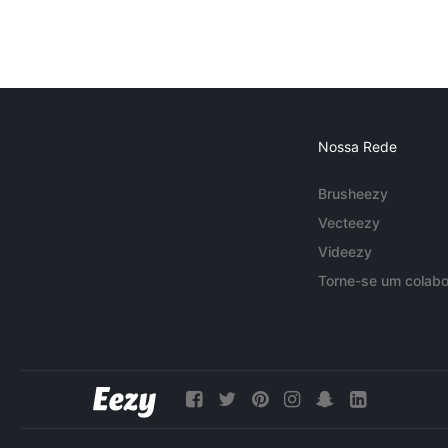
Nossa Rede
Brusheezy
Vecteezy
Videezy
Torne-se um colabo