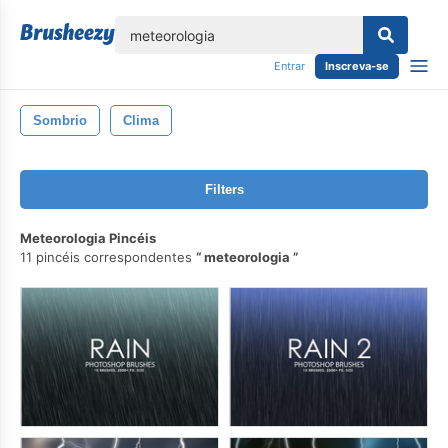
echar
Entrar
Inscreva-se
Sombrio
Clima
Filters
Meteorologia Pincéis
11 pincéis correspondentes
meteorologia