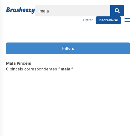
echar
Entrar
Inscreva-se
Filters
Mala Pincéis
0 pincéis correspondentes
mala