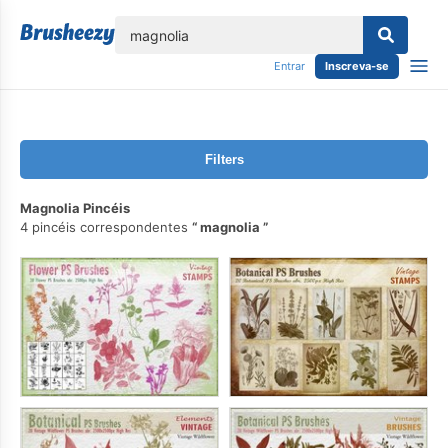
echar
Entrar
Inscreva-se
Filters
Magnolia Pincéis
4 pincéis correspondentes
magnolia