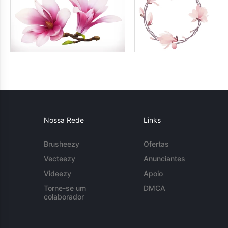
Nossa Rede
Links
Brusheezy
Ofertas
Vecteezy
Anunciantes
Videezy
Apoio
Torne-se um
DMCA
colaborador