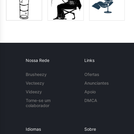
Nossa Rede
Links
Brusheezy
Ofertas
Vecteezy
Anunciantes
Videezy
Apoio
Torne-se um
DMCA
colaborador
Idiomas
Sobre