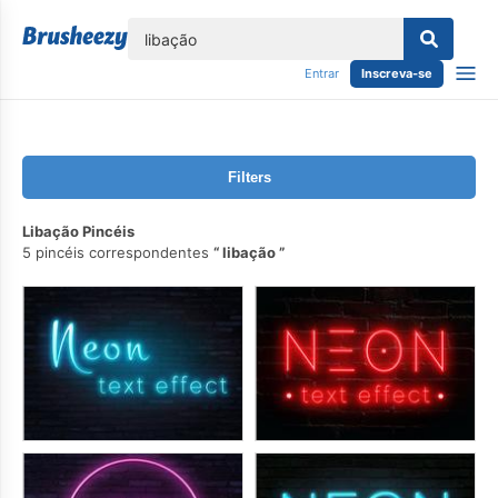
echar
Entrar
Inscreva-se
Filters
Libação Pincéis
5 pincéis correspondentes
libação