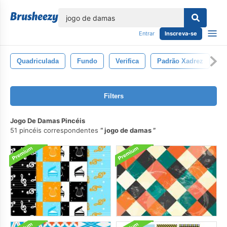
echar
Entrar
Inscreva-se
Quadriculada
Fundo
Verifica
Padrão Xadrez
X
Filters
Jogo De Damas Pincéis
51 pincéis correspondentes
jogo de damas