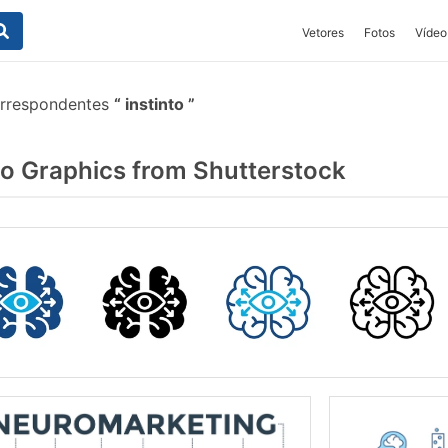
Vetores
Fotos
Vídeo
orrespondentes
instinto
to Graphics from Shutterstock