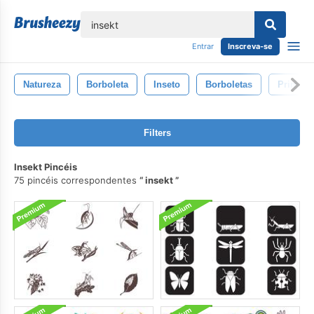
echar
Entrar
Inscreva-se
Natureza
Borboleta
Inseto
Borboletas
Primave
Filters
Insekt Pincéis
75 pincéis correspondentes
insekt