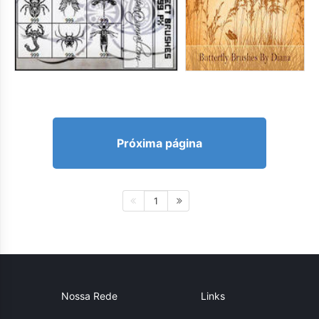
Próxima página
1
Nossa Rede
Links