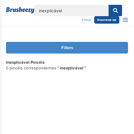
echar
Entrar
Inscreva-se
Filters
Inexplicável Pincéis
0 pincéis correspondentes
inexplicável