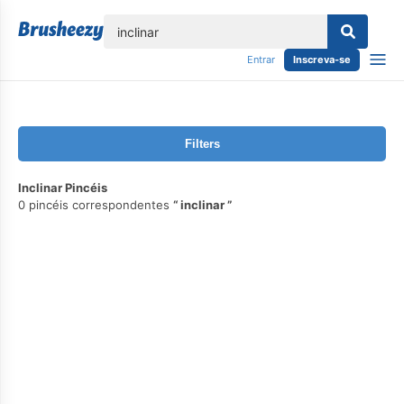
echar
Entrar
Inscreva-se
Filters
Inclinar Pincéis
0 pincéis correspondentes
inclinar