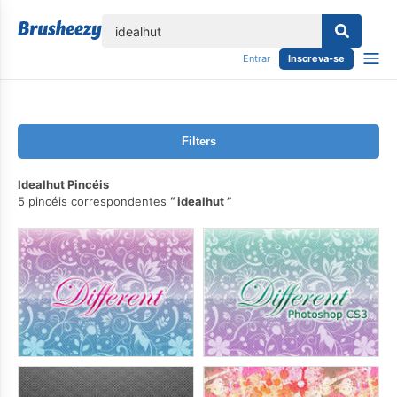
echar
Entrar
Inscreva-se
Filters
Idealhut Pincéis
5 pincéis correspondentes
idealhut