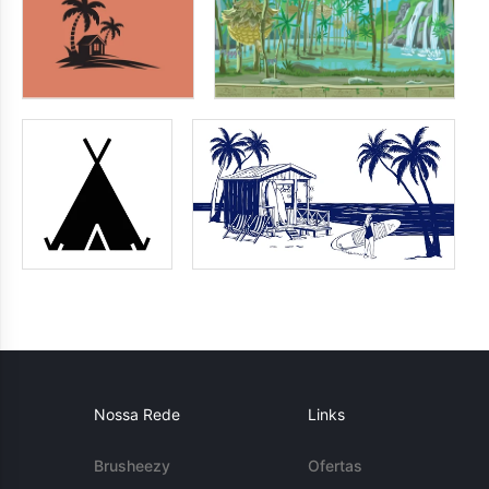
Nossa Rede
Links
Brusheezy
Ofertas