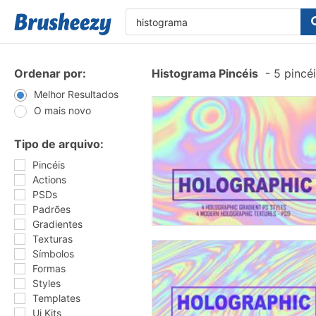
Ordenar por:
Histograma Pincéis
-
5 pincé
Melhor Resultados
O mais novo
Tipo de arquivo:
Pincéis
Actions
PSDs
Padrões
Gradientes
Texturas
Símbolos
Formas
Styles
Templates
Ui Kits