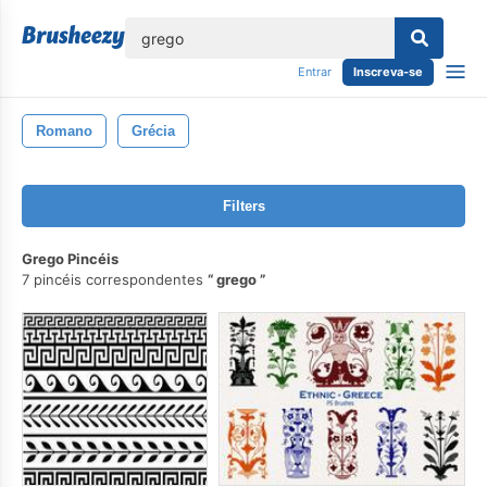
echar
Entrar
Inscreva-se
Romano
Grécia
Filters
Grego Pincéis
7 pincéis correspondentes
grego