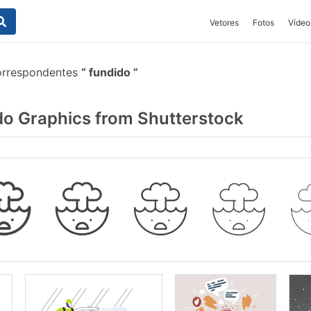
Vetores
Fotos
Vídeo
orrespondentes
fundido
o Graphics from Shutterstock