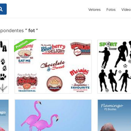
Vetores
Fotos
Vídeo
espondentes
fot