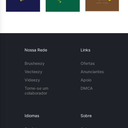
Nossa Rede
Links
Brusheezy
Ofertas
Vecteezy
Anunciantes
Videezy
Apoio
Torne-se um
DMCA
colaborador
Idiomas
Sobre