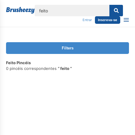
echar
Entrar
Inscreva-se
Filters
Feito Pincéis
0 pincéis correspondentes
feito