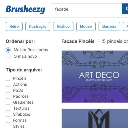
Retro
Ilustração
Gráfico
Motivo
Barreira
Ordenar por:
Facade Pincéis
-
15 pincéis 
Melhor Resultados
O mais novo
Tipo de arquivo:
Pincéis
Actions
PSDs
Padrões
Gradientes
Texturas
Símbolos
Formas
Styles