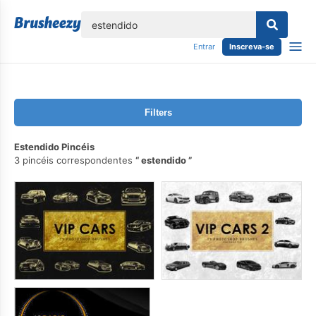
echar
Entrar
Inscreva-se
Filters
Estendido Pincéis
3 pincéis correspondentes
estendido