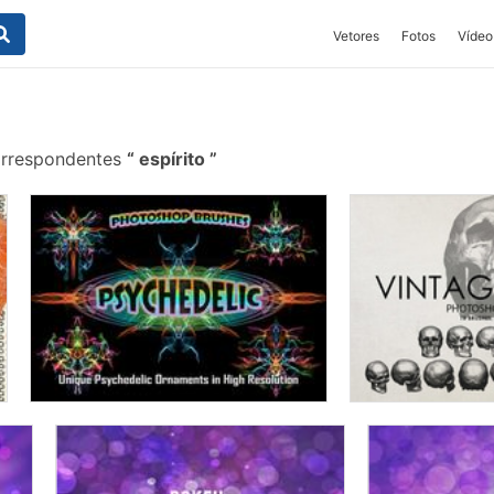
Vetores
Fotos
Vídeo
orrespondentes
espírito