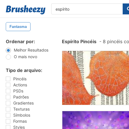
Fantasma
Ordenar por:
Espírito Pincéis
-
8 pincéis c
Melhor Resultados
O mais novo
Tipo de arquivo:
Pincéis
Actions
PSDs
Padrões
Gradientes
Texturas
Símbolos
Formas
Styles