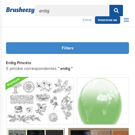
echar
Entrar
Inscreva-se
Filters
Erdig Pincéis
5 pincéis correspondentes
erdig