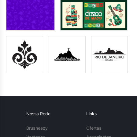
Nossa Rede
Links
Brusheezy
Ofertas
Vecteezy
Anunciantes