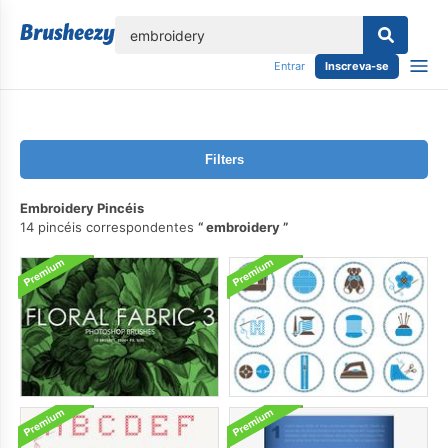
echar
Entrar
Inscreva-se
Filters
Embroidery Pincéis
14 pincéis correspondentes
embroidery