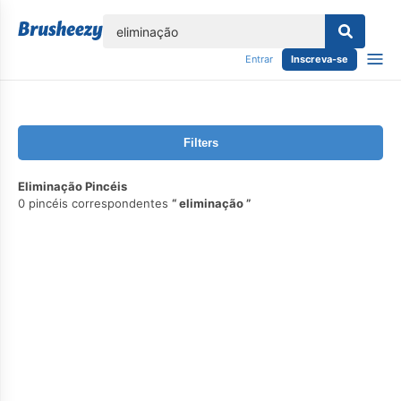
echar
Entrar
Inscreva-se
Filters
Eliminação Pincéis
0 pincéis correspondentes
eliminação