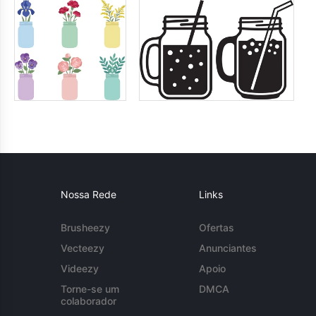
Nossa Rede
Links
Brusheezy
Ofertas
Vecteezy
Anunciantes
Videezy
Apoio
Torne-se um
DMCA
colaborador