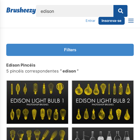
echar
Entrar
Inscreva-se
Filters
Edison Pincéis
5 pincéis correspondentes
edison