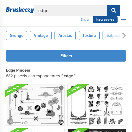
echar
Entrar
Inscreva-se
Grunge
Vintage
Arestas
Textura
Salpico
Filters
Edge Pincéis
682 pincéis correspondentes
edge