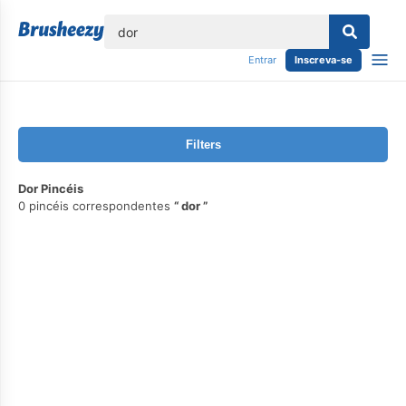
echar
Entrar
Inscreva-se
Filters
Dor Pincéis
0 pincéis correspondentes
dor