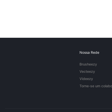
Nossa Rede
Brusheezy
Vecteezy
Videezy
Torne-se um colabo