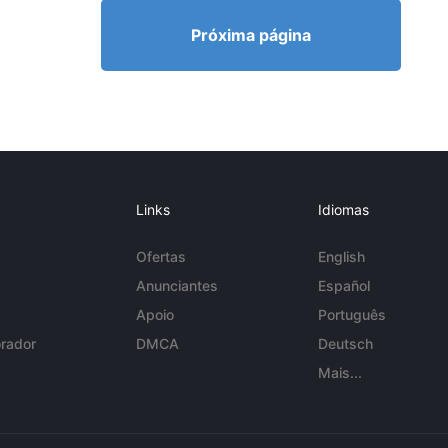
Próxima página
Links
Idiomas
Ofertas
English
Anunciantes
Español
Apoio
Português
rador
DMCA
Deutsch
Mais...