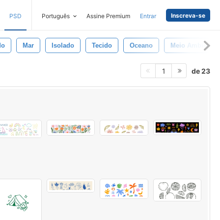
Inscreva-se
PSD
Português
Assine Premium
Entrar
do
Mar
Isolado
Tecido
Oceano
Meio Ambiente
de 23
1