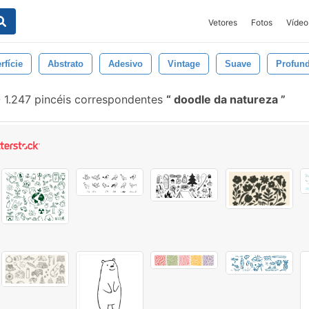
Vetores
Fotos
Vídeo
rfície
Abstrato
Adesivo
Vintage
Suave
Profun
-
1.247 pincéis correspondentes
doodle da natureza