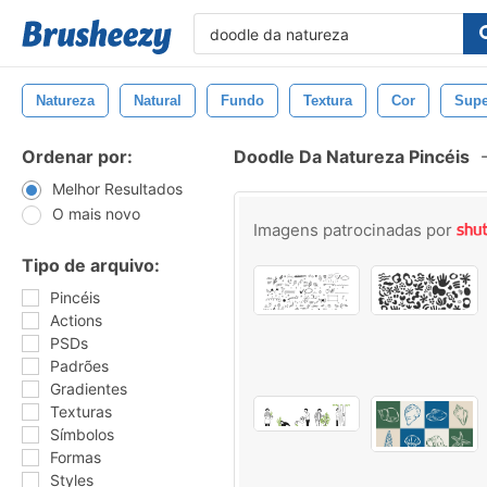
Natureza
Natural
Fundo
Textura
Cor
Supe
Ordenar por:
Doodle Da Natureza Pincéis
Melhor Resultados
O mais novo
Imagens patrocinadas por
Tipo de arquivo:
Pincéis
Actions
PSDs
Padrões
Gradientes
Texturas
Símbolos
Formas
Styles