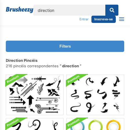
echar
Entrar
Inscreva-se
Filters
Direction Pincéis
216 pincéis correspondentes
direction