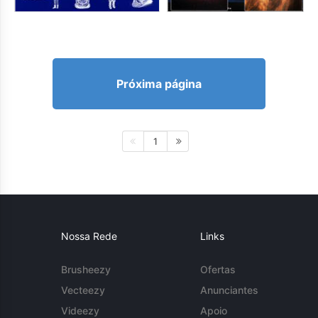
Próxima página
1
Nossa Rede
Links
Brusheezy
Ofertas
Vecteezy
Anunciantes
Videezy
Apoio