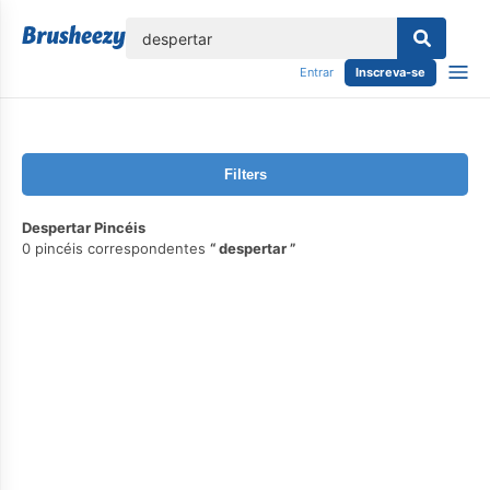
echar
Entrar
Inscreva-se
Filters
Despertar Pincéis
0 pincéis correspondentes
despertar