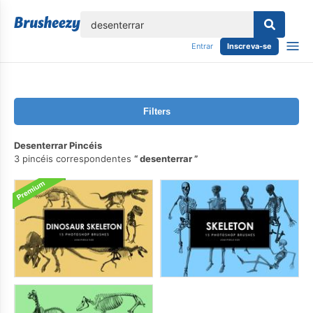
echar
Entrar
Inscreva-se
Filters
Desenterrar Pincéis
3 pincéis correspondentes
desenterrar