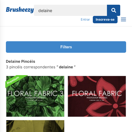
echar
Entrar
Inscreva-se
Filters
Delaine Pincéis
3 pincéis correspondentes
delaine