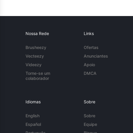
Nossa Rede
Links
Brusheezy
Ofertas
Vecteezy
Anunciantes
Videezy
Apoio
Torne-se um
DMCA
colaborador
Idiomas
Sobre
English
Sobre
Español
Equipe
Português
Blogue