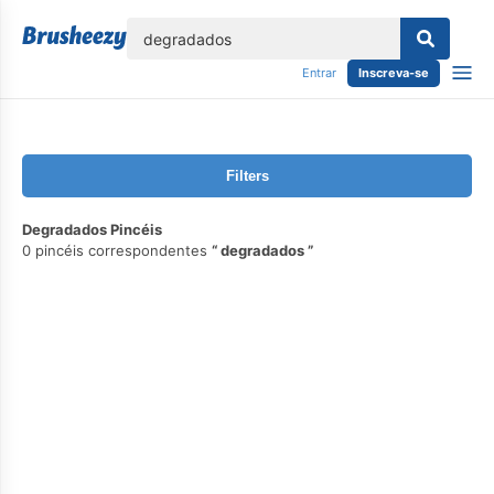
echar
Entrar
Inscreva-se
Filters
Degradados Pincéis
0 pincéis correspondentes
degradados