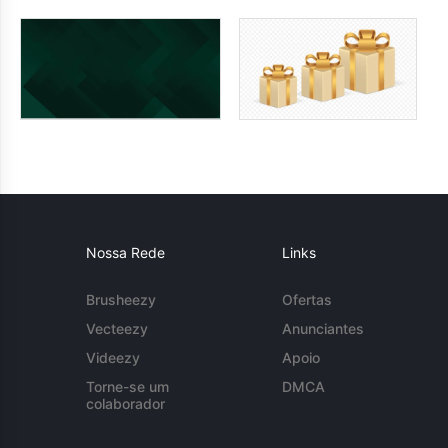
Nossa Rede
Links
Brusheezy
Ofertas
Vecteezy
Anunciantes
Videezy
Apoio
Torne-se um
DMCA
colaborador