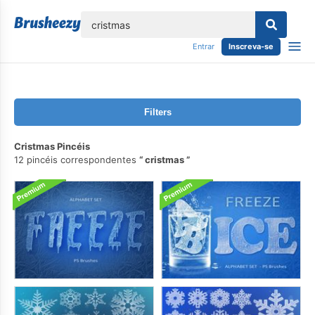
echar
Entrar
Inscreva-se
Filters
Cristmas Pincéis
12 pincéis correspondentes
cristmas